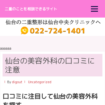
ン
ス
け、二重整形のコンテンツを
二重のことを相談できるサイト
メインナビゲーション
へ
キ
発信し、情報提供していま
ス
ッ
す。手軽にできるようになっ
キ
プ
た二重整形ですが、デメリッ
ッ
トに注意する必要もありま
プ
す。二重整形の詳細や、メリ
ット、デメリットを十分に、
ご紹介したいと思います。
aaaaaa
仙台の美容外科の口コミに
注意
By
digout
Uncategorized
口コミに注目して仙台の美容外科