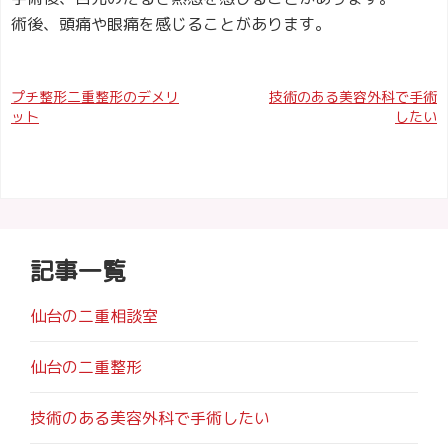
術後、頭痛や眼痛を感じることがあります。
投
プチ整形二重整形のデメリ
技術のある美容外科で手術
ット
したい
稿
ナ
ビ
ゲ
記事一覧
ー
仙台の二重相談室
シ
ョ
仙台の二重整形
ン
技術のある美容外科で手術したい